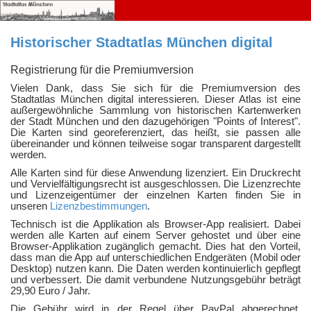
Historischer Stadtatlas München digital
Karteneinträge
Über uns
Registrierung für die Premiumversion
Impressum
Vielen Dank, dass Sie sich für die Premiumversion des
Stadtatlas München digital interessieren. Dieser Atlas ist eine
Datenschutzbestimmung
außergewöhnliche Sammlung von historischen Kartenwerken
Hilfe
der Stadt München und den dazugehörigen "Points of Interest".
Die Karten sind georeferenziert, das heißt, sie passen alle
Stadtatlas
übereinander und können teilweise sogar transparent dargestellt
Login
werden.
Alle Karten sind für diese Anwendung lizenziert. Ein Druckrecht
und Vervielfältigungsrecht ist ausgeschlossen. Die Lizenzrechte
und Lizenzeigentümer der einzelnen Karten finden Sie in
unseren
Lizenzbestimmungen
.
Technisch ist die Applikation als Browser-App realisiert. Dabei
werden alle Karten auf einem Server gehostet und über eine
Browser-Applikation zugänglich gemacht. Dies hat den Vorteil,
dass man die App auf unterschiedlichen Endgeräten (Mobil oder
Desktop) nutzen kann. Die Daten werden kontinuierlich gepflegt
und verbessert. Die damit verbundene Nutzungsgebühr beträgt
29,90 Euro / Jahr.
Die Gebühr wird in der Regel über PayPal abgerechnet,